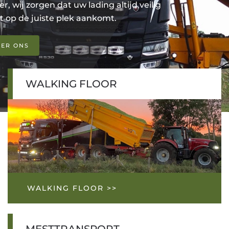
er, wij zorgen dat uw lading altijd veilig
nt op de juiste plek aankomt.
VER ONS
WALKING FLOOR
WALKING FLOOR >>
MESTTRANSPORT