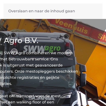
Overslaan en naar de inhoud gaan
Agro B.V.
Bij SWW Agro combineren we modern
 met betrouwbare service. Ons
 is uitgerust met geavanceerde
uters. Onze mestopleggers beschikken
erplichte registraties én geijkte
laties.
gaat om transport voor de mest,
met een walking floor of een